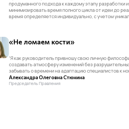
продуманного подхода к каждому этапу разработки и 
минимизировать время полного цикла от идеи до реа
время определяется индивидуально, с учетом уникал
«Не ломаем кости»
“Я как руководитель привношу свою личную философи
создавать атмосферу изменений без разрушительных
забывать о времени на адаптацию специалистов к но
Александра Олеговна Стюнина
Председатель Правления