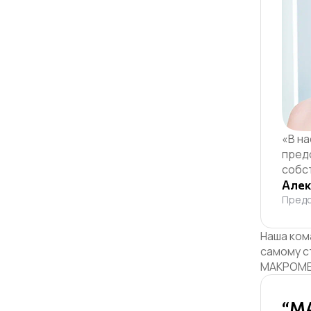
«В н
пред
собс
Алек
Предс
Наша ком
самому с
МАКРОМЕ
“МА