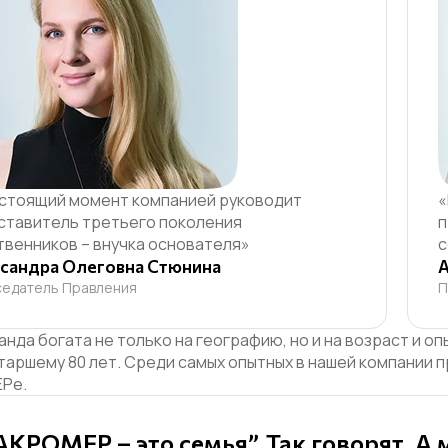
астоящий момент компанией руководит
«
ставитель третьего поколения
п
твенников – внучка основателя»
с
сандра Олеговна Стюнина
А
едатель Правления
П
анда богата не только на географию, но и на возраст и 
таршему 80 лет.
Среди самых опытных в нашей компании п
Ре.
КРОМЕР – это семья”. Так говорят. А