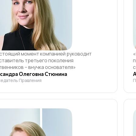
астоящий момент компанией руководит
«
ставитель третьего поколения
п
твенников – внучка основателя»
с
сандра Олеговна Стюнина
А
едатель Правления
П