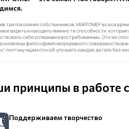
димся.
ив три поколения собственников, МАКРОМЕР во все врем
веке видеть и находить именно те способности, которые 
вствовать себя успешным и востребованным.
Эти же спос
дохновлены философией непрерывного совершенствования,
и”, поэтому ищем способ улучшать каждую деталь без же
и принципы в работе 
Поддерживаем творчество