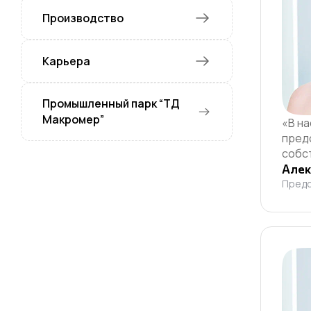
Производство
Карьера
Промышленный парк “ТД
Макромер”
«В н
пред
собс
Алек
Предс