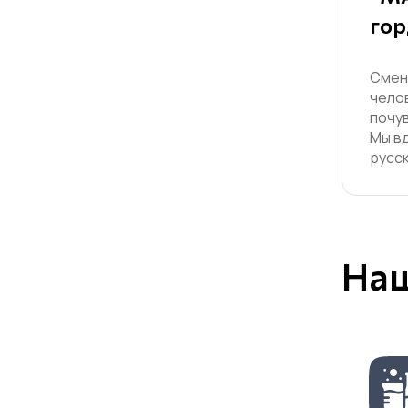
гор
Смен
чело
почу
Мы в
русск
Наш