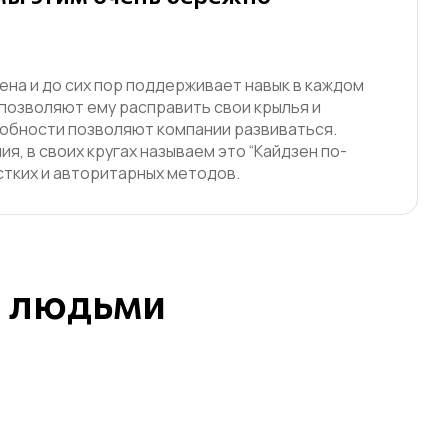
ена и до сих пор поддерживает навык
в каждом
позволяют ему расправить свои крылья и
обности позволяют компании развиваться.
 в своих кругах называем это “Кайдзен по-
стких и авторитарных методов.
с людьми