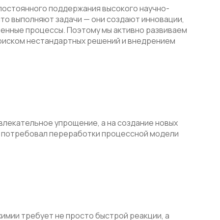
постоянного поддержания высокого научно-
сто выполняют задачи — они создают инновации,
енные процессы. Поэтому мы активно развиваем
поиском нестандартных решений и внедрением
влекательное упрощение, а на создание новых
д потребовал переработки процессной модели
имии требует не просто быстрой реакции, а