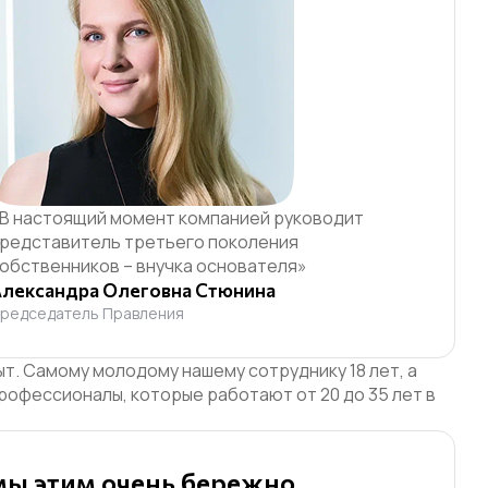
В настоящий момент компанией руководит
редставитель третьего поколения
обственников – внучка основателя»
лександра Олеговна Стюнина
редседатель Правления
опыт. Самому молодому нашему сотруднику
18 лет, а
рофессионалы, которые работают от 20 до 35 лет в
 мы этим очень бережно