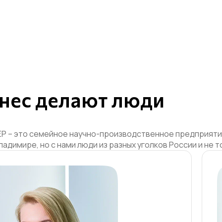
нес делают люди
 – это семейное научно-производственное предприятие.
ладимире, но с нами люди из разных уголков России и не т