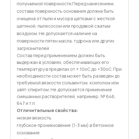
получаемой поверхности.Перед нанесением
состава поверхность основания должна быть
очищена от пыли и мусора щетками с жесткой
щетиной, пылесосом или продувкой сжатым
воздухом. Не допускается наличие на
поверхности пятен масла, гудрона или других
загрязнителей
Состав перед применением должен быть
выдержан в условиях, обеспечивающих его
температуру в пределах от + 10оС до +30оС. При
необходимости состав может быть разведен до
требуемой вязкости сольвентом, ксилолом или
уайт-спиритом. Не допускается применение
смешанных растворителей, например, № 646,
647 и т.п.
Отличительные свойства:
низкая вязкость
глубокое проникновение (1-3 мм) в бетонное
основание