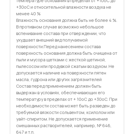
температуре основания в пределах от +10оС до
+30оС и относительной влажности воздуха не
менее 40 %
Влажность основания должна быть не более 4 %.
В противном случае возможно небольшое
вспенивание состава при отверждении, что
ухудшает внешний вид получаемой
поверхности.Перед нанесением состава
поверхность основания должна быть очищена от
пыли и мусора щетками с жесткой щетиной,
пылесосом или продувкой сжатым воздухом. Не
допускается наличие на поверхности пятен
масла, гудрона или других загрязнителей
Состав перед применением должен быть
выдержан в условиях, обеспечивающих его
температуру в пределах от + 10оС до +30оС. При
необходимости состав может быть разведен до
требуемой вязкости сольвентом, ксилолом или
уайт-спиритом. Не допускается применение
смешанных растворителей, например, № 646,
647 и т.п.