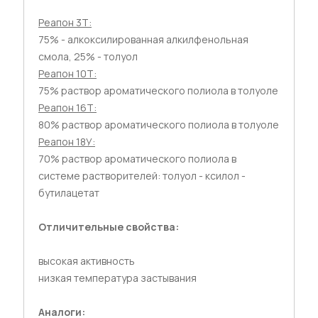
Реапон 3Т:
75% - алкоксилированная алкилфенольная
смола, 25% - толуол
Реапон 10Т:
75% раствор ароматического полиола в толуоле
Реапон 16Т:
80% раствор ароматического полиола в толуоле
Реапон 18У:
70% раствор ароматического полиола в
системе растворителей: толуол - ксилол -
бутилацетат
Отличительные свойства:
высокая активность
низкая температура застывания
Аналоги: