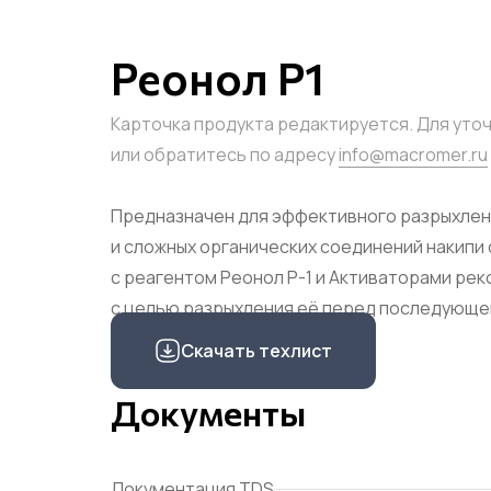
Реонол Р1
Карточка продукта редактируется. Для уто
или обратитесь по адресу
info@macromer.ru
Предназначен для эффективного разрыхлени
и сложных органических соединений накипи
с реагентом Реонол Р-1 и Активаторами ре
с целью разрыхления её перед последующе
Скачать техлист
Документы
Документация TDS