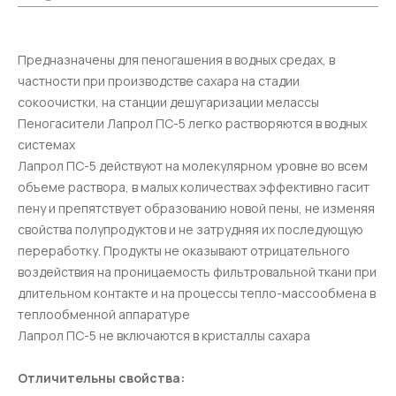
Предназначены для пеногашения в водных средах, в
частности при производстве сахара на стадии
сокоочистки, на станции дешугаризации мелассы
Пеногасители Лапрол ПС-5 легко растворяются в водных
системах
Лапрол ПС-5 действуют на молекулярном уровне во всем
объеме раствора, в малых количествах эффективно гасит
пену и препятствует образованию новой пены, не изменяя
свойства полупродуктов и не затрудняя их последующую
переработку. Продукты не оказывают отрицательного
воздействия на проницаемость фильтровальной ткани при
длительном контакте и на процессы тепло-массообмена в
теплообменной аппаратуре
Лапрол ПС-5 не включаются в кристаллы сахара
Отличительны свойства: