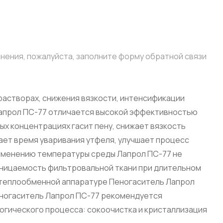
чнения, пожалуйста, заполните форму обратной связи
растворах, снижения вязкости, интенсификации
апрол ПС-77 отличается высокой эффективностью
лых концентрациях гасит пену, снижает вязкость
ает время уваривания утфеля, улучшает процесс
изменению температуры среды Лапрол ПС-77 не
оницаемость фильтровальной ткани при длительном
 теплообменной аппаратуре Пеногаситель Лапрол
еногаситель Лапрол ПС-77 рекомендуется
огического процесса: сокоочистка и кристаллизация