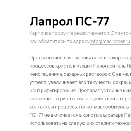
Лапрол ПС-77
Карточка продукта редактируется. Для уто
или обратитесь по адресу
info@macromer.ru
Предназначен для гашения пены в сахарных 
процессов кристаллизации Пеногаситель Л
пеногашения в сахарных растворах. Он в ма
утфеля, увеличивает его текучесть, сокращ
центрифугирования. Препарат устойчив к 
оказывает отрицательного действия на пр
контакте и процессы тепло-массообмена в
ПС-77 не включается в кристаллы сахара П
использовать на следующих стадиях технол